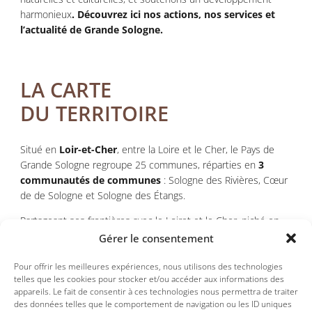
harmonieux
. Découvrez ici nos actions, nos services et
l’actualité de Grande Sologne.
LA CARTE
DU TERRITOIRE
Situé en
Loir-et-Cher
, entre la Loire et le Cher, le Pays de
Grande Sologne regroupe 25 communes, réparties en
3
communautés de communes
: Sologne des Rivières, Cœur
de de Sologne et Sologne des Étangs.
Partageant ses frontières avec le Loiret et le Cher, niché en
plein cœur de la Sologne
, notre territoire se compose de
Gérer le consentement
forêts, étangs, landes, villages typiques, faune et flore
remarquables et savoir-faire locaux. Mêlant culture et
Pour offrir les meilleures expériences, nous utilisons des technologies
telles que les cookies pour stocker et/ou accéder aux informations des
traditions, le patrimoine naturel de la Grande Sologne est une
appareils. Le fait de consentir à ces technologies nous permettra de traiter
pépite inscrite dans la région Centre-Val de Loire.
des données telles que le comportement de navigation ou les ID uniques