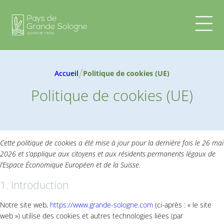
Aller
au
contenu
Pays
Missions
Le
Contrats
territoire
Attractivité
SCoT
Les
touristique
CLS –
Accueil
Politique de cookies (UE)
instances
Paysages,
Contrat
Documents
Biodiversité
Local
Politique de cookies (UE)
et
de
Transitions
Santé
Projet
CRST –
Sportif de
Région
Territoire
LEADER
Cette politique de cookies a été mise à jour pour la dernière fois le 26 mai
Santé
–
2026 et s’applique aux citoyens et aux résidents permanents légaux de
Europe
l’Espace Économique Européen et de la Suisse.
PVD –
1. Introduction
Petites
Villes
Notre site web,
https://www.grande-sologne.com
(ci-après : « le site
de
web ») utilise des cookies et autres technologies liées (par
Demain