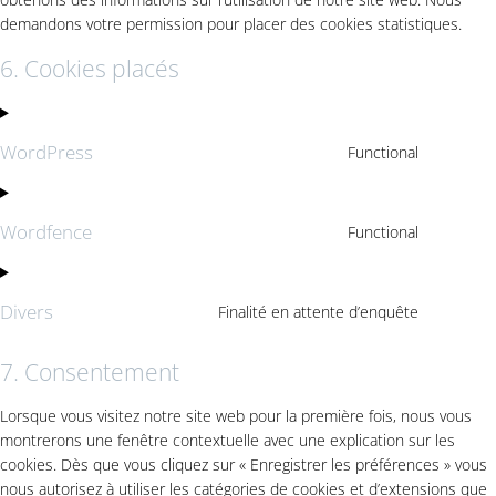
demandons votre permission pour placer des cookies statistiques.
6. Cookies placés
WordPress
Functional
Consent
to
service
Wordfence
Functional
wordpre
Consent
to
service
Divers
Finalité en attente d’enquête
wordfen
Consent
to
7. Consentement
service
divers
Lorsque vous visitez notre site web pour la première fois, nous vous
montrerons une fenêtre contextuelle avec une explication sur les
cookies. Dès que vous cliquez sur « Enregistrer les préférences » vous
nous autorisez à utiliser les catégories de cookies et d’extensions que